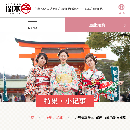
每年20万人访问的和服租赁创始店——冈本和服租赁。
Lang
点此预约
MENU
特集・小记事
主页
特集・小记事
🌙尽情享受嵐山直到夜晚的景点推荐