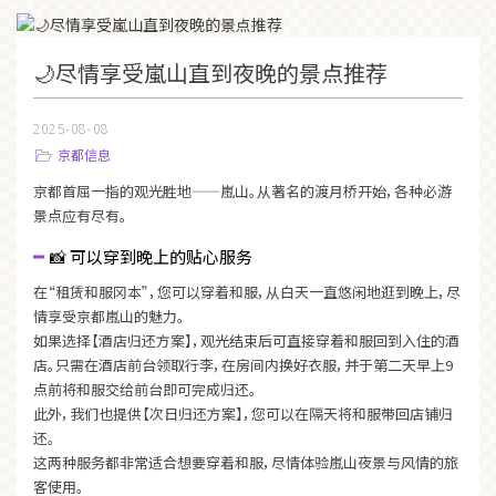
🌙尽情享受嵐山直到夜晚的景点推荐
2025-08-08
京都信息
京都首屈一指的观光胜地——嵐山。从著名的渡月桥开始，各种必游
景点应有尽有。
📸 可以穿到晚上的贴心服务
在“租赁和服冈本”，您可以穿着和服，从白天一直悠闲地逛到晚上，尽
情享受京都嵐山的魅力。
如果选择【酒店归还方案】，观光结束后可直接穿着和服回到入住的酒
店。只需在酒店前台领取行李，在房间内换好衣服，并于第二天早上9
点前将和服交给前台即可完成归还。
此外，我们也提供【次日归还方案】，您可以在隔天将和服带回店铺归
还。
这两种服务都非常适合想要穿着和服，尽情体验嵐山夜景与风情的旅
客使用。