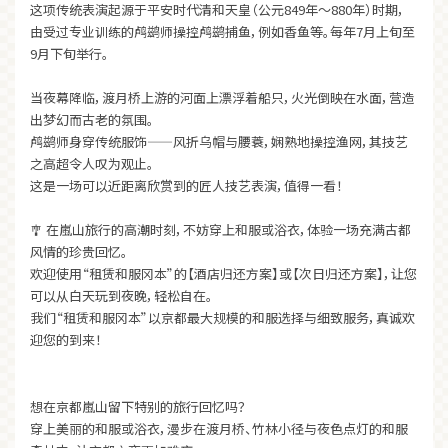
这项传统表演起源于平安时代清和天皇（公元849年～880年）时期，
由受过专业训练的鸬鹚师操控鸬鹚捕鱼，例如香鱼等。每年7月上旬至
9月下旬举行。
当夜幕降临，渡月桥上游的河面上漂浮着船只，火光倒映在水面，营造
出梦幻而古老的氛围。
鸬鹚师身穿传统服饰——风折乌帽与腰蓑，娴熟地操控渔网，其技艺
之高超令人叹为观止。
这是一场可以近距离欣赏到的匠人技艺表演，值得一看！
🎐 在嵐山旅行的高潮时刻，不妨穿上和服或浴衣，体验一场充满古都
风情的珍贵回忆。
欢迎使用“租赁和服冈本”的【酒店归还方案】或【次日归还方案】，让您
可以从白天玩到夜晚，轻松自在。
我们“租赁和服冈本”以京都最大规模的和服选择与细致服务，真诚欢
迎您的到来！
想在京都嵐山留下特别的旅行回忆吗？
穿上美丽的和服或浴衣，漫步在渡月桥、竹林小径与夜色点灯的和服