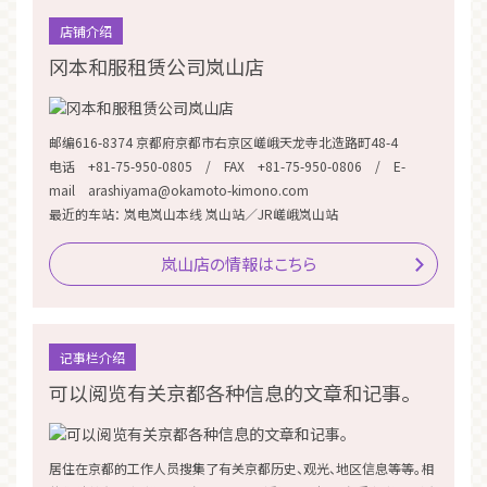
店铺介绍
冈本和服租赁公司岚山店
邮编616-8374 京都府京都市右京区嵯峨天龙寺北造路町48-4
电话 +81-75-950-0805 / FAX +81-75-950-0806 / E-
mail arashiyama@okamoto-kimono.com
最近的车站： 岚电岚山本线 岚山站／JR嵯峨岚山站
岚山店の情報はこちら
记事栏介绍
可以阅览有关京都各种信息的文章和记事。
居住在京都的工作人员搜集了有关京都历史、观光、地区信息等等。相