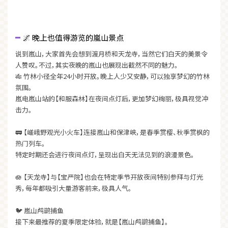
🌌 晚上也值得游览的嵐山景点
说到嵐山，大家首先会想到渡月桥和天龙寺，当然它们白天的美景令
人赞叹。不过，其实夜晚的嵐山也展现出截然不同的魅力。
🎋 竹林小径全年24小时开放。晚上人少又安静，可以独享梦幻的竹林
氛围。
嵐电嵐山站的【和服森林】在夜间点灯后，更加梦幻绚丽，极具视觉冲
击力。
🚃 【嵯峨野观光小火车】连接嵐山和保津峡，是春季赏樱、秋季赏枫的
热门列车。
特定时期还会进行夜间点灯，呈现出白天无法见到的浪漫景色。
🪷 【天龙寺】与【宝严院】也会在特定季节开放夜间特别参拜与灯光
秀，每年都吸引大量游客前来，极具人气。
🐦 嵐山鸬鹚捕鱼
接下来最推荐的夏季限定体验，就是【嵐山鸬鹚捕鱼】。