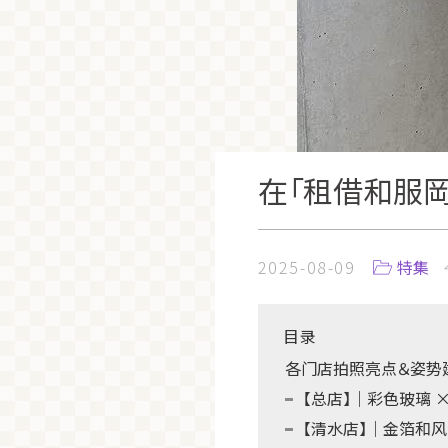
在「租借和服岡
2025-08-09
特集
目录
各门店拍照亮点＆姿势建
【总店】｜彩色玻璃 
【清水店】｜金箔和风