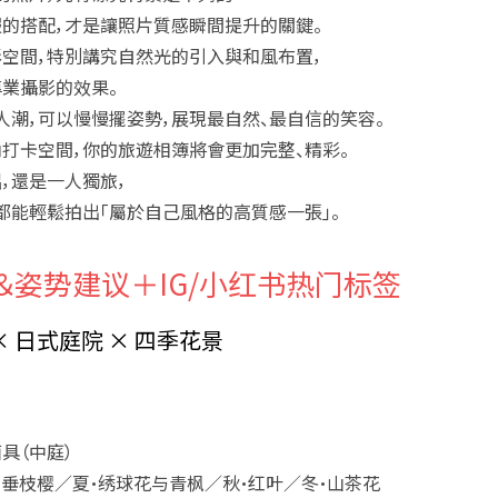
服的搭配
，才是讓照片質感瞬間提升的關鍵。
影空間，特別講究自然光的引入與和風布置，
業攝影的效果。
人潮，可以慢慢擺姿勢，展現最自然、最自信的笑容。
打卡空間，你的旅遊相簿將會更加完整、精彩。
，還是一人獨旅，
都能輕鬆拍出「屬於自己風格的高質感一張」。
＆姿势建议＋IG/小红书热门标签
× 日式庭院 × 四季花景
面具（中庭）
・垂枝樱／夏・绣球花与青枫／秋・红叶／冬・山茶花