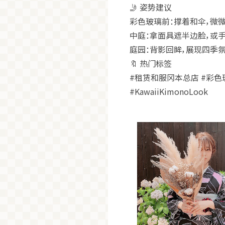
🤳
姿势建议
彩色玻璃前：撑着和伞，微
中庭：拿面具遮半边脸，或
庭园：背影回眸，展现四季
🔖
热门标签
#租赁和服冈本总店 #彩色玻璃
#KawaiiKimonoLook