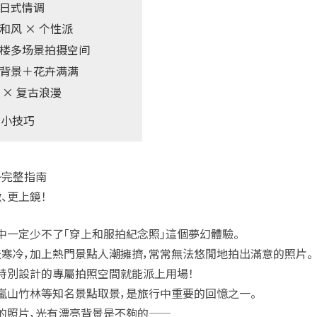
的日式情调
和风 × 个性派
层楼多场景拍摄空间
种背景＋花卉满满
 × 复古浪漫
的小技巧
勢完整指南
、更上鏡！
中一定少不了「穿上和服拍紀念照」這個夢幻體驗。
天寒冷，加上熱門景點人潮擁擠，常常無法悠閒地拍出滿意的照片。
內特別設計的
專屬拍照空間
就能派上用場！
、嵐山竹林等知名景點取景，是旅行中重要的回憶之一。
」的照片，光有漂亮背景是不夠的——