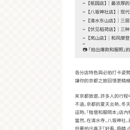
【祇园店】｜最浓厚
【八坂神社店】｜现代
【清水东山店】｜三
【伏见稻荷店】｜三
【岚山店】｜和风摩登
📷 「拍出爆款和服照」
各分店特色與必拍打卡姿
讓你的京都之旅回憶更精緻
來京都旅遊，許多人的行程
不過，京都的夏天炎熱、冬
這時，「租借和服岡本」店
當然，在清水寺、八坂神社
但要拍出真正「好看、吸睛