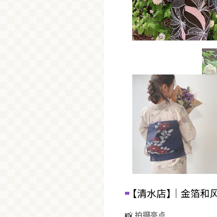
【清水店】｜金箔和风
📸
拍摄亮点