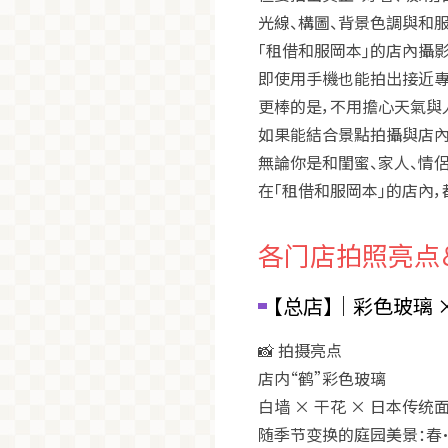
光線、構圖、背景色調與和
「租借和服岡本」的店內攝
即使用手機也能拍出接近專
更棒的是，不用擔心天氣與
如果能結合景點拍攝與店內
無論你是和閨蜜、家人、情侶
在「租借和服岡本」的店內，
各门店拍照亮点
【总店】｜彩色玻璃 
📸
拍摄亮点
店内“鹤”彩色玻璃
白墙 × 干花 × 日本传统
随季节变换的庭园美景：春